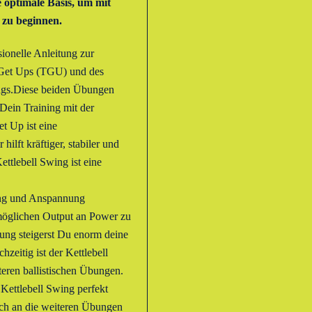
ie optimale Basis, um mit
 zu beginnen.
sionelle Anleitung zur
 Get Ups (TGU) und des
ings.Diese beiden Übungen
Dein Training mit der
et Up ist eine
ilft kräftiger, stabiler und
ttlebell Swing ist eine
ung und Anspannung
möglichen Output an Power zu
bung steigerst Du enorm deine
zeitig ist der Kettlebell
teren ballistischen Übungen.
Kettlebell Swing perfekt
ich an die weiteren Übungen