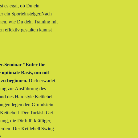
t es egal, ob Du ein
er ein Sporteinsteiger.Nach
en, wie Du dein Training mit
 effektiv gestalten kannst
.
er-Seminar “Enter the
ie optimale Basis, um mit
 zu beginnen.
Dich erwartet
tung zur Ausführung des
d des Hardstyle Kettlebell
ngen legen den Grundstein
 Kettlebell. Der Turkish Get
g, die Dir hilft kräftiger,
werden. Der Kettlebell Swing
g.