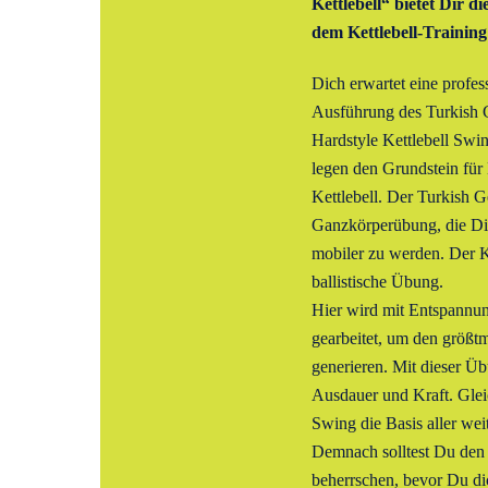
Kettlebell“ bietet Dir d
dem Kettlebell-Training
Dich erwartet eine profes
Ausführung des Turkish
Hardstyle Kettlebell Sw
legen den Grundstein für 
Kettlebell. Der Turkish G
Ganzkörperübung, die Dir h
mobiler zu werden. Der Ke
ballistische Übung.
Hier wird mit Entspann
gearbeitet, um den größt
generieren. Mit dieser Ü
Ausdauer und Kraft. Gleich
Swing die Basis aller wei
Demnach solltest Du den 
beherrschen, bevor Du d